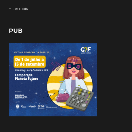
–
Ler mais
PUB