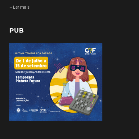
–
Ler mais
PUB