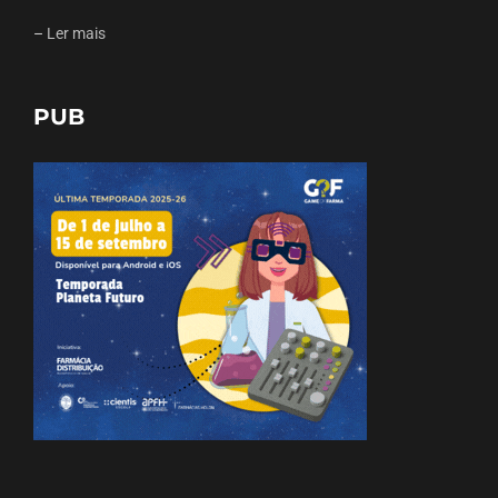
–
Ler mais
PUB