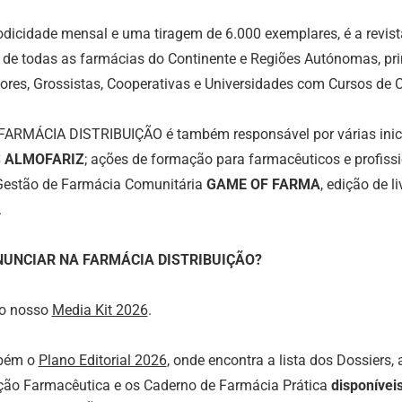
dicidade mensal e uma tiragem de 6.000 exemplares, é a revist
 de todas as farmácias do Continente e Regiões Autónomas, princ
dores, Grossistas, Cooperativas e Universidades com Cursos de 
 FARMÁCIA DISTRIBUIÇÃO é também responsável por várias inic
 ALMOFARIZ
; ações de formação para farmacêuticos e profiss
Gestão de Farmácia Comunitária
GAME OF FARMA
, edição de 
.
UNCIAR NA FARMÁCIA DISTRIBUIÇÃO?
 o nosso
Media Kit 2026
.
bém o
Plano Editorial 2026
, onde encontra a lista dos Dossiers,
ação Farmacêutica
e os Caderno de Farmácia Prática
disponívei