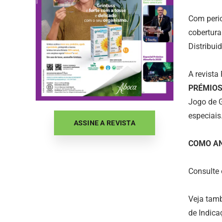
Com perio
cobertura
Distribui
A revista
PRÉMIOS
Jogo de 
especiais
ASSINE A REVISTA
COMO AN
Consulte
Veja tam
de Indic