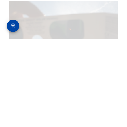
Eclipse solar: Óculos podem ser
comprados nas farmácias
Facebook
X